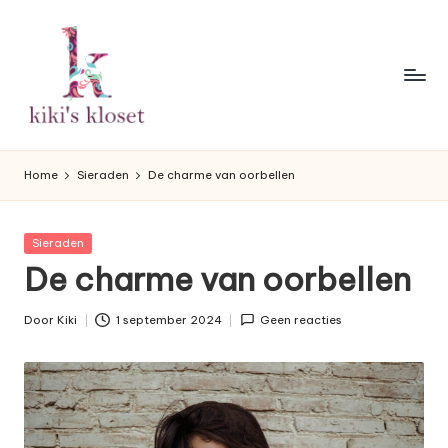
Ga
naar
de
inhoud
K
Lifestyleblog
met
i
Home
Sieraden
De charme van oorbellen
een
k
humoristische
twist.
i'
Geplaatst
Sieraden
in
De charme van oorbellen
s
K
Door
Kiki
1 september 2024
Geen reacties
Geplaatst
l
door
o
s