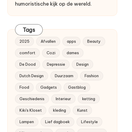
humoristische kijk op de wereld.
Tags
2025
Afvallen
apps
Beauty
comfort
Cozi
dames
De Dood
Depressie
Design
Dutch Design
Duurzaam
Fashion
Food
Gadgets
Gastblog
Geschiedenis
Interieur
ketting
Kiki's Kloset
kleding
Kunst
Lampen
Lief dagboek
Lifestyle