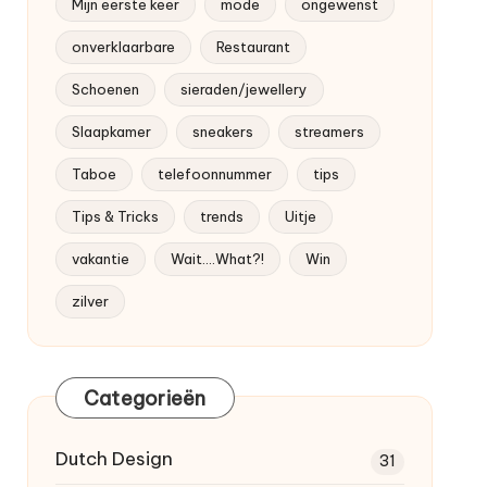
Mijn eerste keer
mode
ongewenst
onverklaarbare
Restaurant
Schoenen
sieraden/jewellery
Slaapkamer
sneakers
streamers
Taboe
telefoonnummer
tips
Tips & Tricks
trends
Uitje
vakantie
Wait....What?!
Win
zilver
Categorieën
Dutch
Design
31