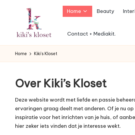
Home
Beauty
Inter
Ga
naar
de
Contact + Mediakit.
K
inhoud
Lifestyleblog
met
i
Home
Kiki’s Kloset
een
k
humoristische
twist.
i'
Over Kiki’s Kloset
s
Deze website wordt met liefde en passie beheerd
K
ervaringen graag deelt met anderen. Of je nu op
inspiratie voor het inrichten van je huis, of aa
l
hier zeker iets vinden dat je interesse wekt.