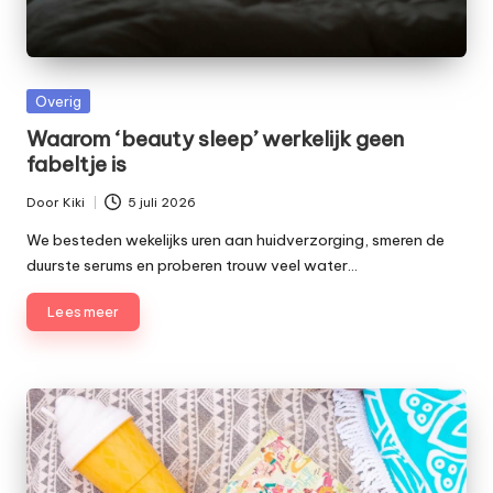
e
t
Geplaatst
Overig
in
Waarom ‘beauty sleep’ werkelijk geen
fabeltje is
Door
Kiki
5 juli 2026
Geplaatst
door
We besteden wekelijks uren aan huidverzorging, smeren de
duurste serums en proberen trouw veel water…
Lees meer