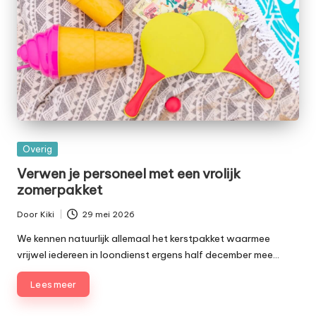
Geplaatst
Overig
in
Verwen je personeel met een vrolijk
zomerpakket
Door
Kiki
29 mei 2026
Geplaatst
door
We kennen natuurlijk allemaal het kerstpakket waarmee
vrijwel iedereen in loondienst ergens half december mee…
Lees meer