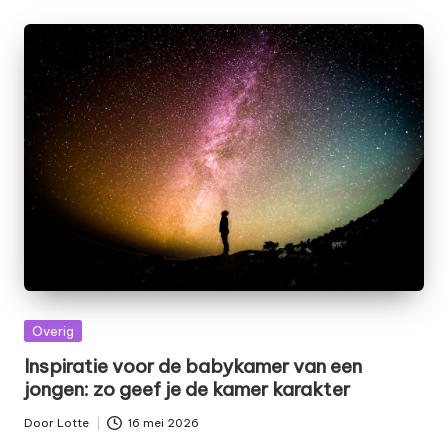
Geplaatst
Overig
in
Inspiratie voor de babykamer van een
jongen: zo geef je de kamer karakter
Door
Lotte
16 mei 2026
Geplaatst