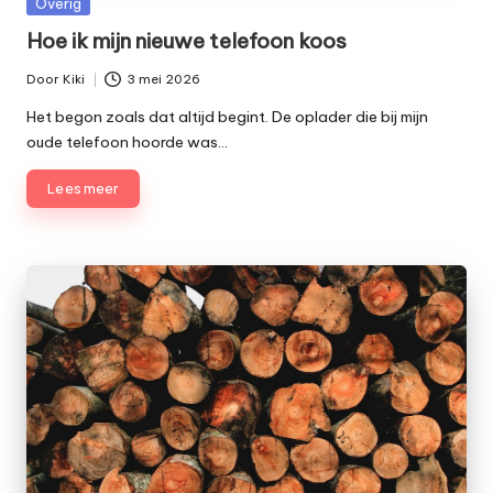
Geplaatst
Overig
in
Hoe ik mijn nieuwe telefoon koos
Door
Kiki
3 mei 2026
Geplaatst
door
Het begon zoals dat altijd begint. De oplader die bij mijn
oude telefoon hoorde was…
Lees meer