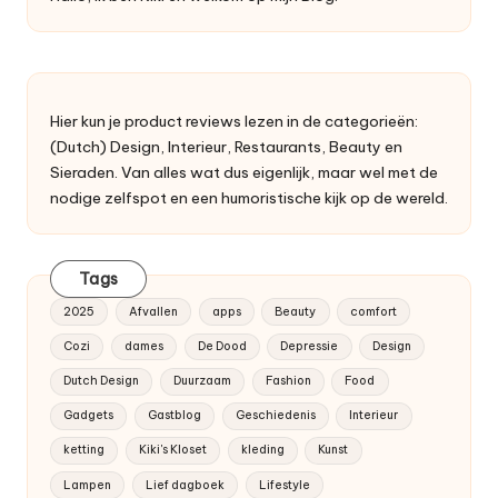
Hier kun je product reviews lezen in de categorieën:
(Dutch) Design, Interieur, Restaurants, Beauty en
Sieraden. Van alles wat dus eigenlijk, maar wel met de
nodige zelfspot en een humoristische kijk op de wereld.
Tags
2025
Afvallen
apps
Beauty
comfort
Cozi
dames
De Dood
Depressie
Design
Dutch Design
Duurzaam
Fashion
Food
Gadgets
Gastblog
Geschiedenis
Interieur
ketting
Kiki's Kloset
kleding
Kunst
Lampen
Lief dagboek
Lifestyle