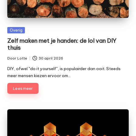
Geplaatst
Overig
in
Zelf maken met je handen: de lol van DIY
thuis
Door
Lotte
30 april 2026
Geplaatst
door
DIY, ofwel "do it yourself", is populairder dan ooit. Steeds
meer mensen kiezen ervoor om…
Lees meer