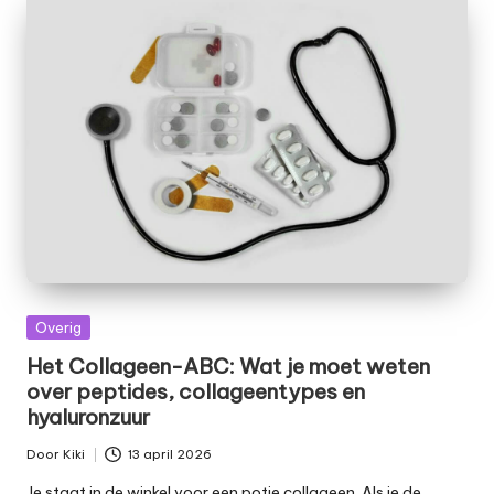
Geplaatst
Overig
in
Het Collageen-ABC: Wat je moet weten
over peptides, collageentypes en
hyaluronzuur
Door
Kiki
13 april 2026
Geplaatst
door
Je staat in de winkel voor een potje collageen. Als je de