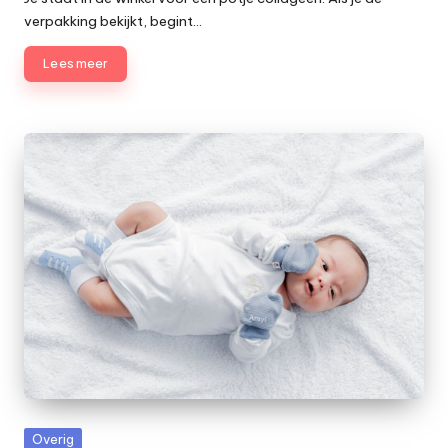
verpakking bekijkt, begint…
Lees meer
Geplaatst
Overig