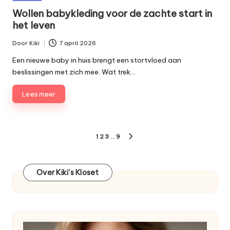
in
Wollen babykleding voor de zachte start in
het leven
Door
Kiki
7 april 2026
Geplaatst
door
Een nieuwe baby in huis brengt een stortvloed aan
beslissingen met zich mee. Wat trek…
Lees meer
Berichten
1
2
3
…
9
VOLGENDE
paginering
PAGINA
Over Kiki's Kloset