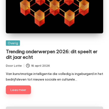
Geplaatst
Overig
in
Trending onderwerpen 2026: dit speelt er
dit jaar echt
Door
Lotte
18 april 2026
Geplaatst
door
Van kunstmatige intelligentie die volledig is ingeburgerd in het
bedrijfsleven tot nieuwe sociale en culturele…
Lees meer