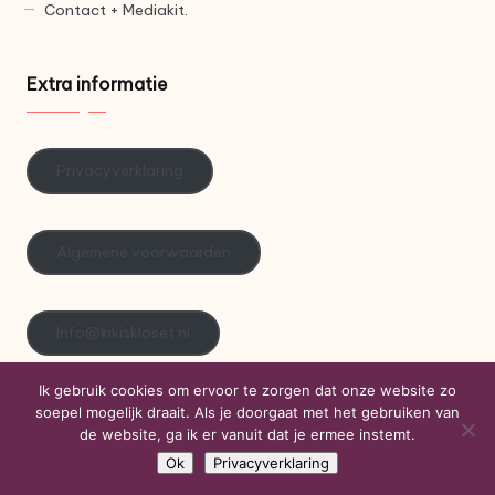
Contact + Mediakit.
Extra informatie
Privacyverklaring
Algemene voorwaarden
Info@kikiskloset.nl
Ik gebruik cookies om ervoor te zorgen dat onze website zo
soepel mogelijk draait. Als je doorgaat met het gebruiken van
de website, ga ik er vanuit dat je ermee instemt.
Copyright 2026 — Kiki's Kloset. Alle rechten voorbehouden.
Bloglo WordPress Theme
Ok
Privacyverklaring