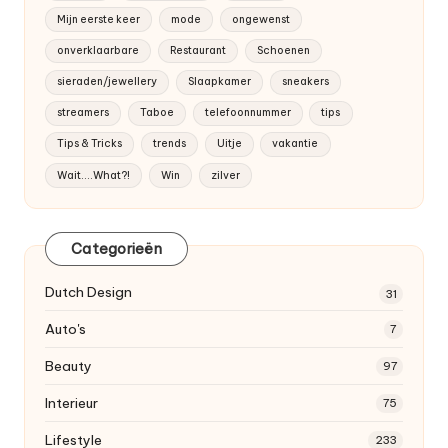
Mijn eerste keer
mode
ongewenst
onverklaarbare
Restaurant
Schoenen
sieraden/jewellery
Slaapkamer
sneakers
streamers
Taboe
telefoonnummer
tips
Tips & Tricks
trends
Uitje
vakantie
Wait....What?!
Win
zilver
Categorieën
Dutch
Design
31
Auto's
7
Beauty
97
Interieur
75
Lifestyle
233