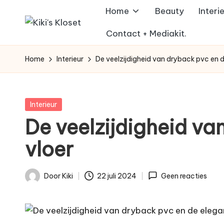
Home
Beauty
Interi
Ga
K
Contact + Mediakit.
Lifestyleblog
naar
met
i
de
Home
Interieur
De veelzijdigheid van dryback pvc en 
een
inhoud
k
humoristische
twist.
i'
Geplaatst
Interieur
in
De veelzijdigheid v
s
vloer
K
l
Door
Kiki
22 juli 2024
Geen reacties
Geplaatst
o
door
s