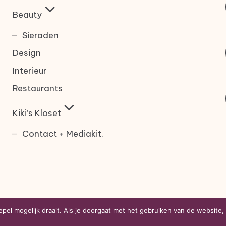
Beauty
Sieraden
Design
Interieur
Restaurants
Kiki’s Kloset
Contact + Mediakit.
 — Kiki's Kloset. Alle rechten voorbehouden.
Bloglo W
el mogelijk draait. Als je doorgaat met het gebruiken van de website, g