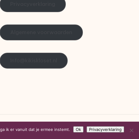
Privacyverklaring
Algemene voorwaarden
Info@kikiskloset.nl
ordPress Theme
a ik er vanuit dat je ermee instemt.
Ok
Privacyverklaring