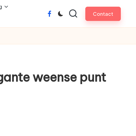
g
Contact
facebook
egante weense punt