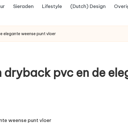
eur
Sieraden
Lifestyle
(Dutch) Design
Overi
de elegante weense punt vloer
an dryback pvc en de el