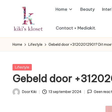
Home
Beauty
Inter
Ga
naar
de
Contact + Mediakit.
K
inhoud
Lifestyleblog
met
i
Home
Lifestyle
Gebeld door +31202012901? Dit moet 
een
k
humoristische
twist.
i'
Geplaatst
Lifestyle
in
Gebeld door +312020
s
K
Door
Kiki
13 september 2024
Geen react
Geplaatst
l
door