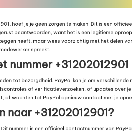
1, hoef je je geen zorgen te maken. Dit is een offici
gerust beantwoorden, want het is een legitieme oproep
eggen heeft, maar wees voorzichtig met het delen van 
l-medewerker spreekt.
et nummer +31202012901
den tot bezorgdheid. PayPal kan je om verschillende r
idscontroles of verificatieverzoeken, of updates over j
omt, of wachten tot PayPal opnieuw contact met je opn
len naar +31202012901?
 Dit nummer is een officieel contactnummer van PayPal. 