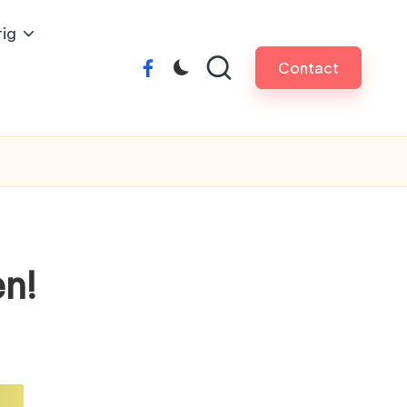
ig
Contact
facebook
n!