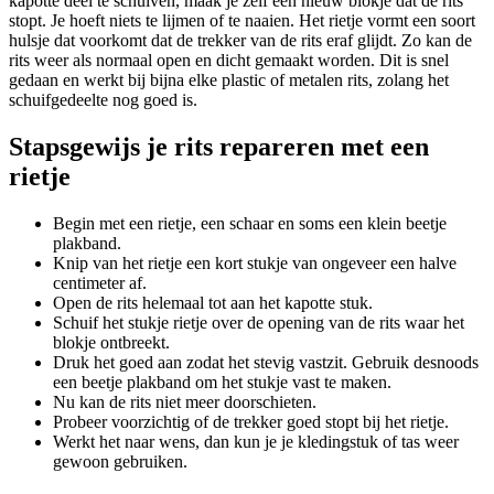
kapotte deel te schuiven, maak je zelf een nieuw blokje dat de rits
stopt. Je hoeft niets te lijmen of te naaien. Het rietje vormt een soort
hulsje dat voorkomt dat de trekker van de rits eraf glijdt. Zo kan de
rits weer als normaal open en dicht gemaakt worden. Dit is snel
gedaan en werkt bij bijna elke plastic of metalen rits, zolang het
schuifgedeelte nog goed is.
Stapsgewijs je rits repareren met een
rietje
Begin met een rietje, een schaar en soms een klein beetje
plakband.
Knip van het rietje een kort stukje van ongeveer een halve
centimeter af.
Open de rits helemaal tot aan het kapotte stuk.
Schuif het stukje rietje over de opening van de rits waar het
blokje ontbreekt.
Druk het goed aan zodat het stevig vastzit. Gebruik desnoods
een beetje plakband om het stukje vast te maken.
Nu kan de rits niet meer doorschieten.
Probeer voorzichtig of de trekker goed stopt bij het rietje.
Werkt het naar wens, dan kun je je kledingstuk of tas weer
gewoon gebruiken.