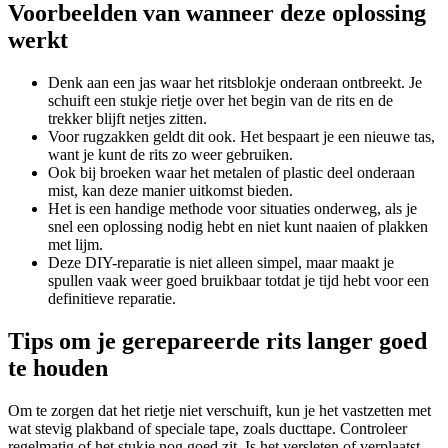
Voorbeelden van wanneer deze oplossing
werkt
Denk aan een jas waar het ritsblokje onderaan ontbreekt. Je
schuift een stukje rietje over het begin van de rits en de
trekker blijft netjes zitten.
Voor rugzakken geldt dit ook. Het bespaart je een nieuwe tas,
want je kunt de rits zo weer gebruiken.
Ook bij broeken waar het metalen of plastic deel onderaan
mist, kan deze manier uitkomst bieden.
Het is een handige methode voor situaties onderweg, als je
snel een oplossing nodig hebt en niet kunt naaien of plakken
met lijm.
Deze DIY-reparatie is niet alleen simpel, maar maakt je
spullen vaak weer goed bruikbaar totdat je tijd hebt voor een
definitieve reparatie.
Tips om je gerepareerde rits langer goed
te houden
Om te zorgen dat het rietje niet verschuift, kun je het vastzetten met
wat stevig plakband of speciale tape, zoals ducttape. Controleer
regelmatig of het stukje nog goed zit. Is het versleten of verplaatst,