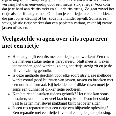
vervang het dan eenvoudig door een nieuw stukje rietje. Voorkom
dat je te hard aan de rits trekt en sluit de rits rustig. Zo gaat zowel het
rietje als de rits langer mee. Ook kun je een rietje in een kleur kiezen
die past bij je kleding of tas, zodat het minder opvalt. Soms is een
stevig plastic rietje sterker dan een papieren variant, zeker bij zware
jassen of tassen.
Veelgestelde vragen over rits repareren
met een rietje
Hoe lang blijft een rits met een rietje goed werken? Een rits
die met een stukje rietje is gerepareerd, blijft meestal weken
tot maanden goed werken, zolang het rietje stevig zit en je de
rits voorzichtig gebruikt.
Is deze methode geschikt voor elke soort rits? Deze methode
werkt vooral goed bij ritsen van jassen, tassen en broeken met
een normaal formaat. Bij hele kleine of dikke ritsen moet je
soms een dunner of dikker rietje proberen.
Kan het rietje losraken tijdens gebruik? Het rietje kan soms
losraken, vooral als er veel kracht op komt. Door het stukje
vast te zetten met stevig plakband blijft het beter zitten.
Is een rits repareren met een rietje een blijvende oplossing?
Een reparatie met een rietje is vooral een tijdelijke oplossing.