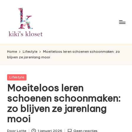
Ga
naar
de
inhoud
K
Lifestyleblog
met
i
Home
Lifestyle
Moeiteloos leren schoenen schoonmaken: zo
een
blijven ze jarenlang mooi
k
humoristische
twist.
i'
Geplaatst
Lifestyle
s
in
Moeiteloos leren
K
schoenen schoonmaken:
l
zo blijven ze jarenlang
o
mooi
s
Door
Lotte
1 januari 2026
Geen reacties