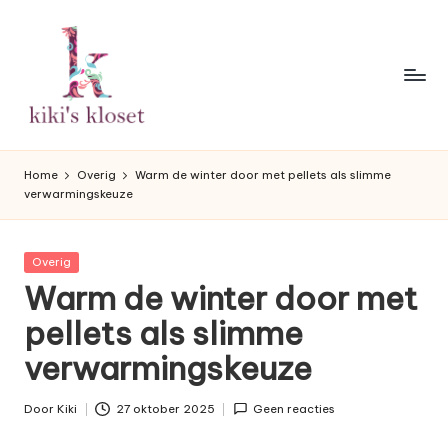
Ga
naar
de
inhoud
K
Lifestyleblog
met
i
Home
Overig
Warm de winter door met pellets als slimme
een
verwarmingskeuze
k
humoristische
twist.
i'
Geplaatst
Overig
s
in
Warm de winter door met
K
pellets als slimme
l
verwarmingskeuze
o
s
Door
Kiki
27 oktober 2025
Geen reacties
Geplaatst
door