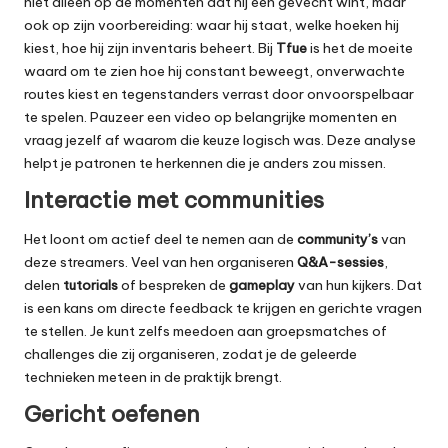
niet alleen op de momenten dat hij een gevecht wint, maar
ook op zijn voorbereiding: waar hij staat, welke hoeken hij
kiest, hoe hij zijn inventaris beheert. Bij
Tfue
is het de moeite
waard om te zien hoe hij constant beweegt, onverwachte
routes kiest en tegenstanders verrast door onvoorspelbaar
te spelen. Pauzeer een video op belangrijke momenten en
vraag jezelf af waarom die keuze logisch was. Deze analyse
helpt je patronen te herkennen die je anders zou missen.
Interactie met communities
Het loont om actief deel te nemen aan de
community’s
van
deze streamers. Veel van hen organiseren
Q&A-sessies
,
delen
tutorials
of bespreken de
gameplay
van hun kijkers. Dat
is een kans om directe feedback te krijgen en gerichte vragen
te stellen. Je kunt zelfs meedoen aan groepsmatches of
challenges die zij organiseren, zodat je de geleerde
technieken meteen in de praktijk brengt.
Gericht oefenen