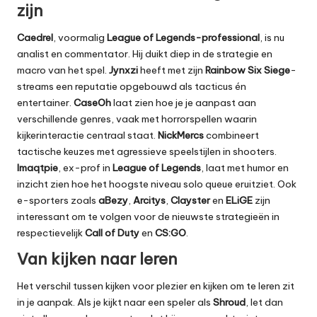
zijn
Caedrel
, voormalig
League of Legends-professional
, is nu
analist en commentator. Hij duikt diep in de strategie en
macro van het spel.
Jynxzi
heeft met zijn
Rainbow Six Siege
-
streams een reputatie opgebouwd als tacticus én
entertainer.
CaseOh
laat zien hoe je je aanpast aan
verschillende genres, vaak met horrorspellen waarin
kijkerinteractie centraal staat.
NickMercs
combineert
tactische keuzes met agressieve speelstijlen in shooters.
Imaqtpie
, ex-prof in
League of Legends
, laat met humor en
inzicht zien hoe het hoogste niveau solo queue eruitziet. Ook
e-sporters zoals
aBezy
,
Arcitys
,
Clayster
en
ELiGE
zijn
interessant om te volgen voor de nieuwste strategieën in
respectievelijk
Call of Duty
en
CS:GO
.
Van kijken naar leren
Het verschil tussen kijken voor plezier en kijken om te leren zit
in je aanpak. Als je kijkt naar een speler als
Shroud
, let dan