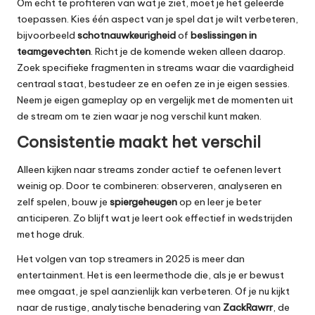
Om echt te profiteren van wat je ziet, moet je het geleerde
toepassen. Kies één aspect van je spel dat je wilt verbeteren,
bijvoorbeeld
schotnauwkeurigheid
of
beslissingen in
teamgevechten
. Richt je de komende weken alleen daarop.
Zoek specifieke fragmenten in streams waar die vaardigheid
centraal staat, bestudeer ze en oefen ze in je eigen sessies.
Neem je eigen gameplay op en vergelijk met de momenten uit
de stream om te zien waar je nog verschil kunt maken.
Consistentie maakt het verschil
Alleen kijken naar streams zonder actief te oefenen levert
weinig op. Door te combineren: observeren, analyseren en
zelf spelen, bouw je
spiergeheugen
op en leer je beter
anticiperen. Zo blijft wat je leert ook effectief in wedstrijden
met hoge druk.
Het volgen van
top streamers in 2025
is meer dan
entertainment. Het is een leermethode die, als je er bewust
mee omgaat, je spel aanzienlijk kan verbeteren. Of je nu kijkt
naar de rustige, analytische benadering van
ZackRawrr
, de