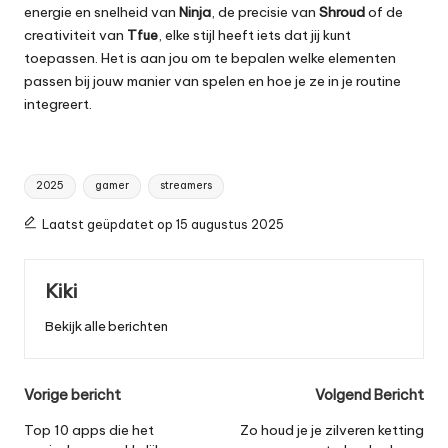
energie en snelheid van
Ninja
, de precisie van
Shroud
of de
creativiteit van
Tfue
, elke stijl heeft iets dat jij kunt
toepassen. Het is aan jou om te bepalen welke elementen
passen bij jouw manier van
spelen
en hoe je ze in je routine
integreert.
Tags:
2025
gamer
streamers
Laatst geüpdatet op 15 augustus 2025
Kiki
Bekijk alle berichten
Bericht
Vorige bericht
Volgend Bericht
navigatie
Top 10 apps die het
Zo houd je je zilveren ketting