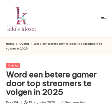
Ga
naar
de
inhoud
K
Lifestyleblog
met
i
Home
Overig
Word een betere gamer door top streamers te
een
volgen in 2025
k
humoristische
twist.
i'
Geplaatst
Overig
s
in
Word een betere gamer
K
door top streamers te
l
volgen in 2025
o
s
Door
Kiki
15 augustus 2025
Geen reacties
Geplaatst
door