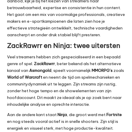
aanbod, kijk je bij het kiezen van streamers naar
betrouwbaarheid, expertise en consistentie in hun content.
Het gaat om een mix van voormalige professionals, creatieve
makers en e-sportkampioenen die laten zien hoe je
effectieve strategieën ontwikkelt, technische vaardigheden
aanscherpt en onder druk stabiel blijft presteren.
ZackRawrr en Ninja: twee uitersten
Veel streamers hebben zich gespecialiseerd in een bepaald
genre of spel.
ZackRawrr
, beter bekend als het alternatieve
kanaal van
Asmongold
, speelt voornamelijk
MMORPG’s
zoals
World of Warcraft
en neemt de tijd om spelmechanieken en
communitydynamiek uit te leggen. Zijn streams zijn rustig,
zonder het hoge tempo en de showelementen van zijn
hoofdaccount. Dit maakt ze ideaal als je op zoek bent naar
inhoudelijke analyse en oprechte interactie.
Aan de andere kant staat
Ninja
, die groot werd met
Fortnite
en nog steeds vooral actief is in snelle shooters. Zijn stijl is
energiek en visueel sterk, met hoge productie-kwaliteit.