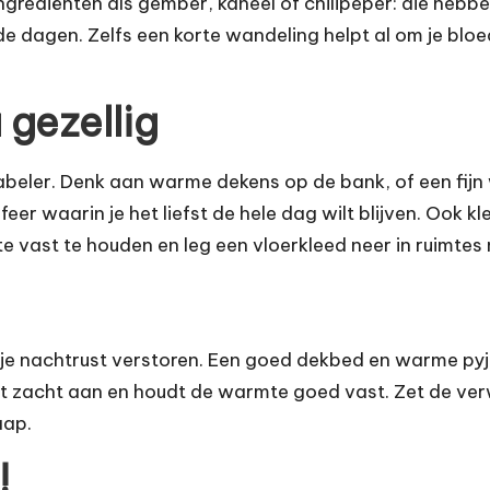
grediënten als gember, kaneel of chilipeper: die hebb
 dagen. Zelfs een korte wandeling helpt al om je bloe
 gezellig
tabeler. Denk aan warme dekens op de bank, of een fij
eer waarin je het liefst de hele dag wilt blijven. Ook 
e vast te houden en leg een vloerkleed neer in ruimtes
kan je nachtrust verstoren. Een goed dekbed en warme p
t zacht aan en houdt de warmte goed vast. Zet de ver
aap.
!