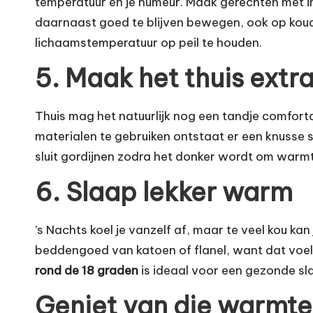
temperatuur én je humeur. Maak gerechten met in
daarnaast goed te blijven bewegen, ook op koude
lichaamstemperatuur op peil te houden.
5. Maak het thuis extra
Thuis mag het natuurlijk nog een tandje comfor
materialen te gebruiken ontstaat er een knusse sf
sluit gordijnen zodra het donker wordt om warmt
6. Slaap lekker warm
’s Nachts koel je vanzelf af, maar te veel kou 
beddengoed van katoen of flanel, want dat voel
rond de 18 graden
is ideaal voor een gezonde sl
Geniet van die warmte