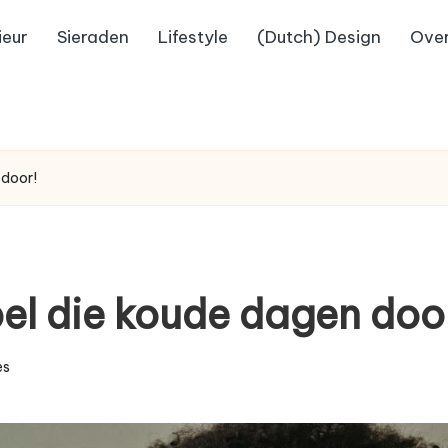
ieur
Sieraden
Lifestyle
(Dutch) Design
Over
 door!
el die koude dagen doo
es