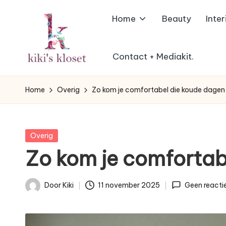
Home
Beauty
Inter
Ga
naar
de
Contact + Mediakit.
K
inhoud
Lifestyleblog
met
i
Home
Overig
Zo kom je comfortabel die koude dagen
een
k
humoristische
twist.
i'
Geplaatst
Overig
in
Zo kom je comfortab
s
K
Door
Kiki
11 november 2025
Geen reacti
Geplaatst
l
door