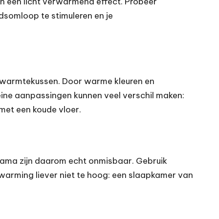
en een licht verwarmend effect. Probeer
dsomloop te stimuleren en je
n warmtekussen. Door warme kleuren en
kleine aanpassingen kunnen veel verschil maken:
 met een koude vloer.
yjama zijn daarom echt onmisbaar. Gebruik
warming liever niet te hoog: een slaapkamer van