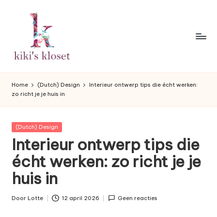
Ga
naar
de
inhoud
K
Lifestyleblog
met
i
Home
(Dutch) Design
Interieur ontwerp tips die écht werken:
een
zo richt je je huis in
k
humoristische
twist.
i'
Geplaatst
(Dutch) Design
s
in
Interieur ontwerp tips die
K
écht werken: zo richt je je
l
huis in
o
s
Door
Lotte
12 april 2026
Geen reacties
Geplaatst
door