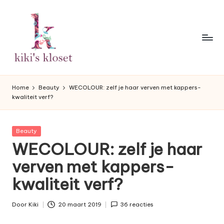
Ga
naar
de
inhoud
K
Lifestyleblog
met
i
Home
Beauty
WECOLOUR: zelf je haar verven met kappers-
een
kwaliteit verf?
k
humoristische
twist.
i'
Geplaatst
Beauty
s
in
WECOLOUR: zelf je haar
K
verven met kappers-
l
kwaliteit verf?
o
s
Door
Kiki
20 maart 2019
36 reacties
Geplaatst
door