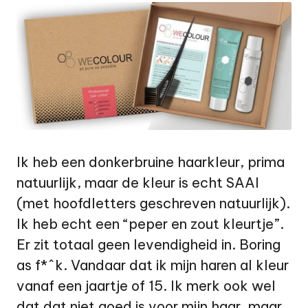
e
t
Ik heb een
donkerbruine haarkleur
, prima
natuurlijk, maar de kleur is echt SAAI
(met hoofdletters geschreven natuurlijk).
Ik heb echt een “peper en zout kleurtje”.
Er zit totaal geen levendigheid in. Boring
as f*^k. Vandaar dat ik mijn haren al kleur
vanaf een jaartje of 15. Ik merk ook wel
dat dat niet goed is voor mijn haar, maar