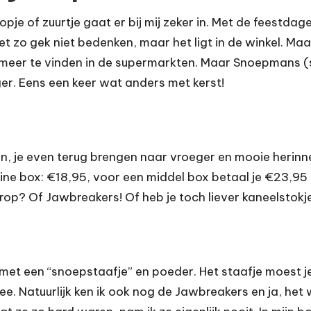
ropje of zuurtje gaat er bij mij zeker in. Met de feestd
t zo gek niet bedenken, maar het ligt in de winkel. Maar
et meer te vinden in de supermarkten. Maar Snoepmans (
er. Eens een keer wat anders met kerst!
n, je even terug brengen naar vroeger en mooie herinne
kleine box: €18,95, voor een middel box betaal je €23,
p? Of Jawbreakers! Of heb je toch liever kaneelstokjes?
 met een “snoepstaafje” en poeder. Het staafje moest je 
 mee. Natuurlijk ken ik ook nog de Jawbreakers en ja, het