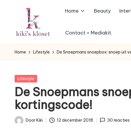
Home
Beauty
Inter
Ga
naar
de
Contact + Mediakit.
K
inhoud
Lifestyleblog
met
i
Home
Lifestyle
De Snoepmans snoepbox: snoep uit ver
een
k
humoristische
twist.
i'
Geplaatst
Lifestyle
in
De Snoepmans snoepb
s
kortingscode!
K
l
Door
Kiki
12 december 2018
30 reacties
Geplaatst
door