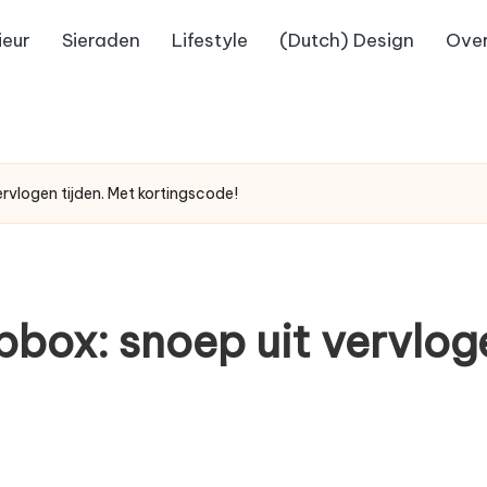
ieur
Sieraden
Lifestyle
(Dutch) Design
Over
vlogen tijden. Met kortingscode!
ox: snoep uit vervloge