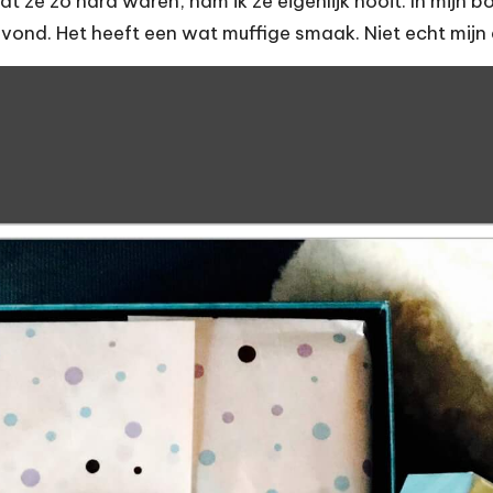
at ze zo hard waren, nam ik ze eigenlijk nooit. In mijn 
vond. Het heeft een wat muffige smaak. Niet echt mijn 