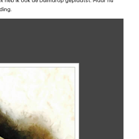
box heb ik ook de Duimdrop geplaatst. Maar nu
ding.