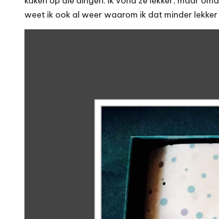
kaken op die dingen. Ik vond ze lekker, maar omd
weet ik ook al weer waarom ik dat minder lekker 