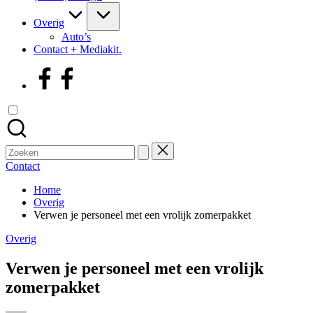
Overig
Auto’s
Contact + Mediakit.
facebook
Zoek
naar:
Contact
Home
Overig
Verwen je personeel met een vrolijk zomerpakket
Geplaatst
Overig
in
Verwen je personeel met een vrolijk
zomerpakket