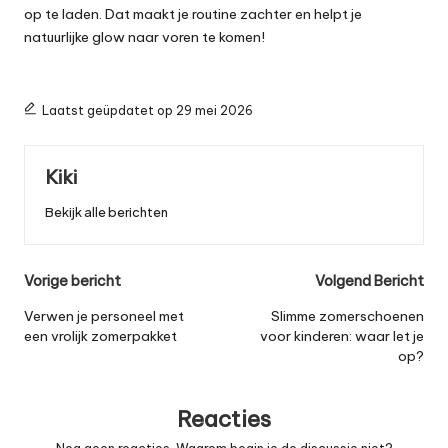
op te laden. Dat maakt je routine zachter en helpt je
natuurlijke glow naar voren te komen!
Laatst geüpdatet op 29 mei 2026
Kiki
Bekijk alle berichten
Bericht
Vorige bericht
Volgend Bericht
navigatie
Verwen je personeel met
Slimme zomerschoenen
een vrolijk zomerpakket
voor kinderen: waar let je
op?
Reacties
Nog geen reacties. Waarom begin je de discussie niet?