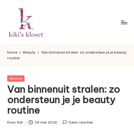
Ga
naar
de
inhoud
K
Lifestyleblog
met
i
Home
Beauty
Van binnenuit stralen: zo ondersteun je je beauty
een
routine
k
humoristische
twist.
i'
Geplaatst
Beauty
s
in
Van binnenuit stralen: zo
K
ondersteun je je beauty
l
routine
o
s
Door
Kiki
29 mei 2026
Geen reacties
Geplaatst
door