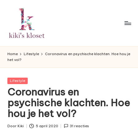
Ga
naar
de
inhoud
K
Lifestyleblog
met
i
Home
Lifestyle
Coronavirus en psychische klachten. Hoe hou je
een
het vol?
k
humoristische
twist.
i'
Geplaatst
Lifestyle
s
in
Coronavirus en
K
psychische klachten. Hoe
l
hou je het vol?
o
s
Door
Kiki
5 april 2020
31 reacties
Geplaatst
door