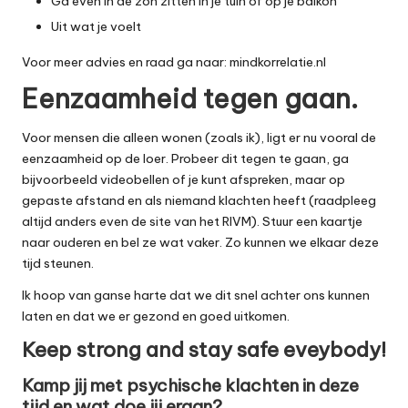
Ga even in de zon zitten in je tuin of op je balkon
Uit wat je voelt
Voor meer advies en raad ga naar:
mindkorrelatie.nl
Eenzaamheid tegen gaan.
Voor mensen die alleen wonen (zoals ik), ligt er nu vooral de
eenzaamheid op de loer. Probeer dit tegen te gaan, ga
bijvoorbeeld videobellen of je kunt afspreken, maar op
gepaste afstand en als niemand klachten heeft (raadpleeg
altijd anders even de site van het RIVM). Stuur een kaartje
naar ouderen en bel ze wat vaker. Zo kunnen we elkaar deze
tijd steunen.
Ik hoop van ganse harte dat we dit snel achter ons kunnen
laten en dat we er gezond en goed uitkomen.
Keep strong and stay safe eveybody!
Kamp jij met psychische klachten in deze
tijd en wat doe jij eraan?