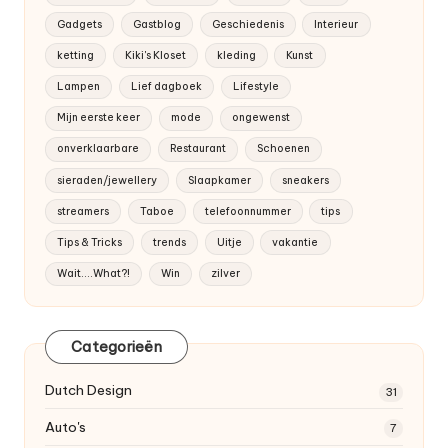
Gadgets
Gastblog
Geschiedenis
Interieur
ketting
Kiki's Kloset
kleding
Kunst
Lampen
Lief dagboek
Lifestyle
Mijn eerste keer
mode
ongewenst
onverklaarbare
Restaurant
Schoenen
sieraden/jewellery
Slaapkamer
sneakers
streamers
Taboe
telefoonnummer
tips
Tips & Tricks
trends
Uitje
vakantie
Wait....What?!
Win
zilver
Categorieën
Dutch
Design
31
Auto's
7