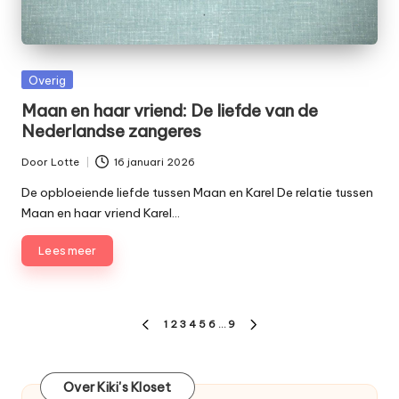
Geplaatst
Overig
in
Maan en haar vriend: De liefde van de
Nederlandse zangeres
Door
Lotte
16 januari 2026
Geplaatst
door
De opbloeiende liefde tussen Maan en Karel De relatie tussen
Maan en haar vriend Karel…
Lees meer
Berichten
1
2
3
4
5
6
…
9
VORIGE
VOLGENDE
paginering
PAGINA
PAGINA
Over Kiki's Kloset