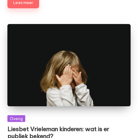
Lees meer
Geplaatst
Overig
in
Liesbet Vrieleman kinderen: wat is er
publiek bekend?