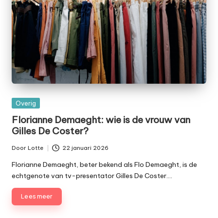
Geplaatst
Overig
in
Florianne Demaeght: wie is de vrouw van
Gilles De Coster?
Door
Lotte
22 januari 2026
Geplaatst
door
Florianne Demaeght, beter bekend als Flo Demaeght, is de
echtgenote van tv-presentator Gilles De Coster.…
Lees meer