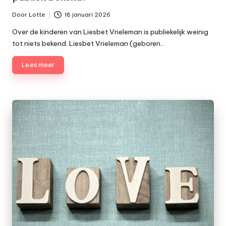
Door
Lotte
18 januari 2026
Geplaatst
door
Over de kinderen van Liesbet Vrieleman is publiekelijk weinig
tot niets bekend. Liesbet Vrieleman (geboren…
Lees meer