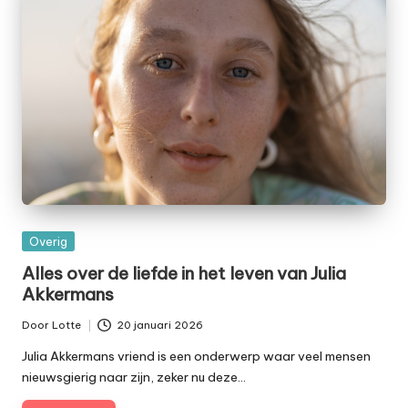
Geplaatst
Overig
in
Alles over de liefde in het leven van Julia
Akkermans
Door
Lotte
20 januari 2026
Geplaatst
door
Julia Akkermans vriend is een onderwerp waar veel mensen
nieuwsgierig naar zijn, zeker nu deze…