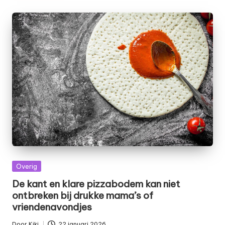
Geplaatst
Overig
in
De kant en klare pizzabodem kan niet
ontbreken bij drukke mama’s of
vriendenavondjes
Door
Kiki
22 januari 2026