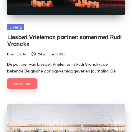
e
t
Geplaatst
Overig
in
Liesbet Vrieleman partner: samen met Rudi
Vranckx
Door
Lotte
24 januari 2026
Geplaatst
door
De partner van Liesbet Vrieleman is Rudi Vranckx, de
bekende Belgische oorlogsverslaggever en journalist. De…
Lees meer