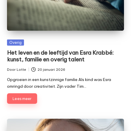
Geplaatst
Overig
in
Het leven en de leeftijd van Esra Krabbé:
kunst, familie en overig talent
Door
Lotte
20 januari 2026
Geplaatst
door
Opgroeien in een kunstzinnige familie Als kind was Esra
omringd door creativiteit. Zijn vader Tim…
Lees meer