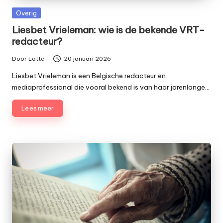
Geplaatst
Overig
in
Liesbet Vrieleman: wie is de bekende VRT-
redacteur?
Door
Lotte
20 januari 2026
Geplaatst
door
Liesbet Vrieleman is een Belgische redacteur en
mediaprofessional die vooral bekend is van haar jarenlange…
Lees meer