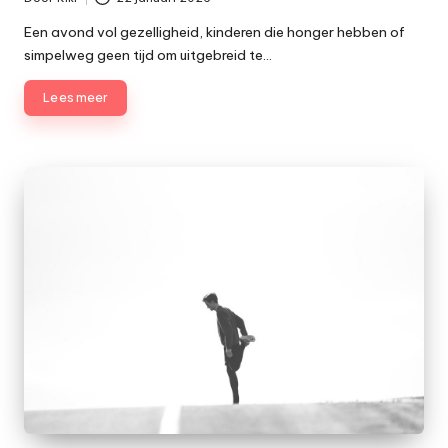
Geplaatst
door
Een avond vol gezelligheid, kinderen die honger hebben of
simpelweg geen tijd om uitgebreid te…
Lees meer