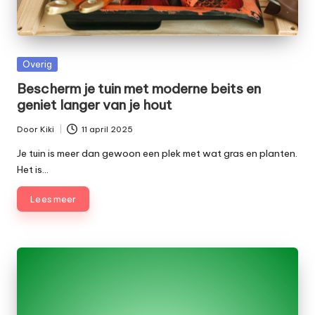
e
t
Geplaatst
Overig
in
Bescherm je tuin met moderne beits en
geniet langer van je hout
Door
Kiki
11 april 2025
Geplaatst
door
Je tuin is meer dan gewoon een plek met wat gras en planten.
Het is…
Lees meer