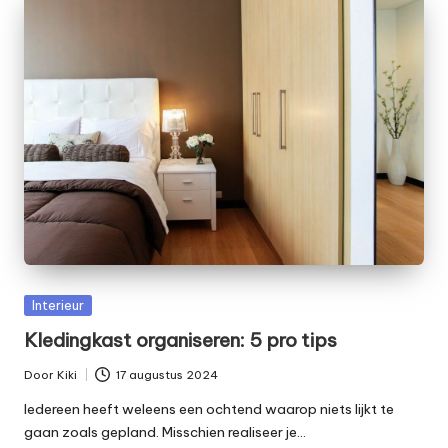
Geplaatst
Interieur
in
Kledingkast organiseren: 5 pro tips
Door
Kiki
17 augustus 2024
Geplaatst
door
Iedereen heeft weleens een ochtend waarop niets lijkt te
gaan zoals gepland. Misschien realiseer je…