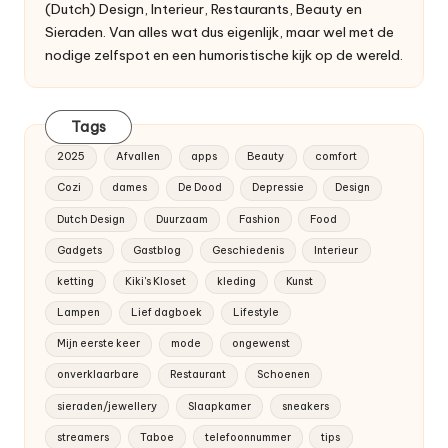
(Dutch) Design, Interieur, Restaurants, Beauty en
Sieraden. Van alles wat dus eigenlijk, maar wel met de
nodige zelfspot en een humoristische kijk op de wereld.
Tags
2025
Afvallen
apps
Beauty
comfort
Cozi
dames
De Dood
Depressie
Design
Dutch Design
Duurzaam
Fashion
Food
Gadgets
Gastblog
Geschiedenis
Interieur
ketting
Kiki's Kloset
kleding
Kunst
Lampen
Lief dagboek
Lifestyle
Mijn eerste keer
mode
ongewenst
onverklaarbare
Restaurant
Schoenen
sieraden/jewellery
Slaapkamer
sneakers
streamers
Taboe
telefoonnummer
tips