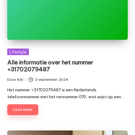
Geplaatst
Lifestyle
in
Alle informatie over het nummer
+31702079487
Door
Kiki
2 september 2024
Geplaatst
door
Het nummer +31702079487 is een Nederlands
telefoonnummer met het netnummer 070, wat wijst op een…
Lees meer