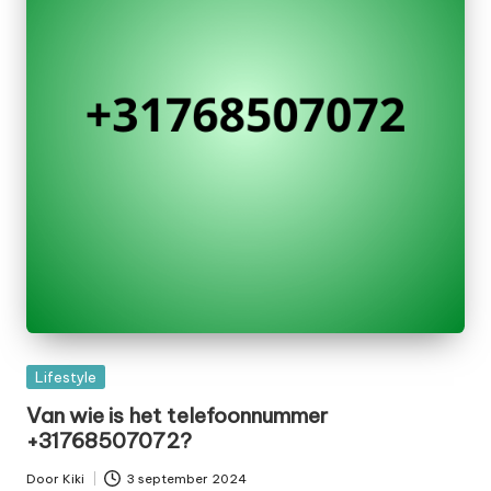
Geplaatst
Lifestyle
in
Van wie is het telefoonnummer
+31768507072?
Door
Kiki
3 september 2024
Geplaatst