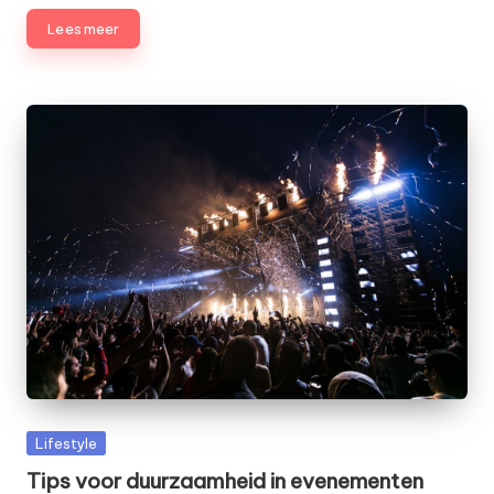
Lees meer
Geplaatst
Lifestyle
in
Tips voor duurzaamheid in evenementen