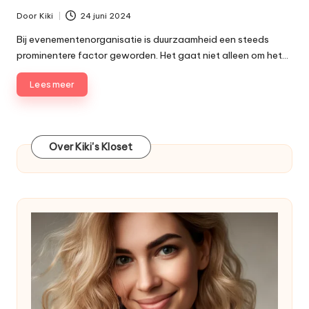
Door
Kiki
24 juni 2024
Geplaatst
door
Bij evenementenorganisatie is duurzaamheid een steeds
prominentere factor geworden. Het gaat niet alleen om het…
Lees meer
Over Kiki's Kloset