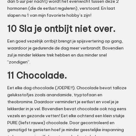
dan 5 uur per nacht) wordt het evenwicht tussen deze 2
hormonen (die de eetlust reguleren), verstoord. En laat
slapen nu 1 van mijn favoriete hobby’s zijn!
10 Sla je ontbijt niet over.
Een goed vezelrijk ontbijt brengt je spijsvertering op gang,
waardoor je gedurende de dag meer verbrandt. Bovendien
zul je minder lekkere trek hebben en dus minder snel
“zondigen”.
11 Chocolade.
Eet elke dag chocolade (JOEPIE!!).
Chocolade bevat talloze
geluksstofjes zoals anandamide, tryptofaan en
theobromine. Daardoor vermindert je eetlust en voel je je
lekkerder in je vel. Bovendien bevat chocolade ook nog eens
vezels en gezonde vetten! Eet elke ochtend een klein stukje
PURE (liefst rauwe) chocolade. Door gecontroleerd en
gematigd te genieten hoef je minder geestelijke inspanning