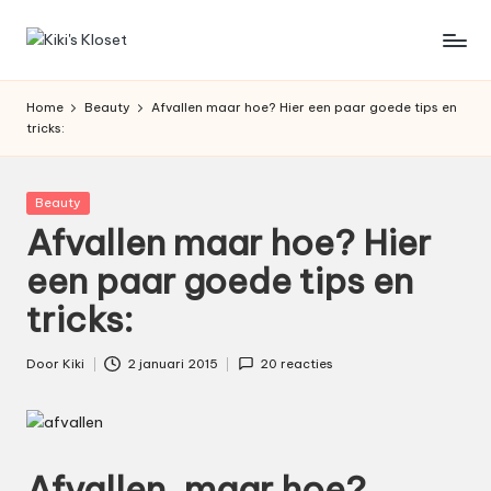
Ga
K
Lifestyleblog
naar
met
de
i
Home
Beauty
Afvallen maar hoe? Hier een paar goede tips en
een
inhoud
tricks:
k
humoristische
twist.
i'
Geplaatst
Beauty
s
in
Afvallen maar hoe? Hier
K
een paar goede tips en
l
tricks:
o
s
Door
Kiki
2 januari 2015
20 reacties
Geplaatst
door
e
t
Afvallen, maar hoe?