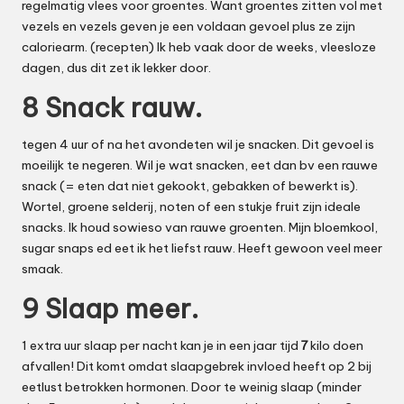
regelmatig vlees voor groentes. Want groentes zitten vol met
vezels en vezels geven je een voldaan gevoel plus ze zijn
caloriearm. (
recepten
) Ik heb vaak door de weeks, vleesloze
dagen, dus dit zet ik lekker door.
8 Snack rauw.
tegen 4 uur of na het avondeten wil je snacken. Dit gevoel is
moeilijk te negeren. Wil je wat snacken, eet dan bv een rauwe
snack (= eten dat niet gekookt, gebakken of bewerkt is).
Wortel, groene selderij, noten of een stukje fruit zijn ideale
snacks. Ik houd sowieso van rauwe groenten. Mijn bloemkool,
sugar snaps ed eet ik het liefst rauw. Heeft gewoon veel meer
smaak.
9 Slaap meer.
1 extra uur slaap per nacht kan je in een jaar tijd
7
kilo doen
afvallen! Dit komt omdat slaapgebrek invloed heeft op 2 bij
eetlust betrokken hormonen. Door te weinig slaap (minder