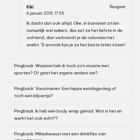
Kiki
Reageer
6 januari 2015,
17:59
Ik dacht dat ook altijd. Oke, in bananen zitten
natuurlijk wel suikers, dus eet ze het liefste in de
ochtend, dan verbrandt je de calorieën het
snelst. ‘S avonds kun je ze het beste laten staan!
Pingback:
Waarom heb ik toch zo'n moeite met
sporten? Of gaat het ergens anders om?
Pingback:
Vacutrainen. Een hippe eendagsvlieg of
toch een blijvertje?
Pingback:
Ik heb een body wrap gehad. Wat is het en
werkt het ook echt??
Pingback:
Milieubewust met een drinkfles van