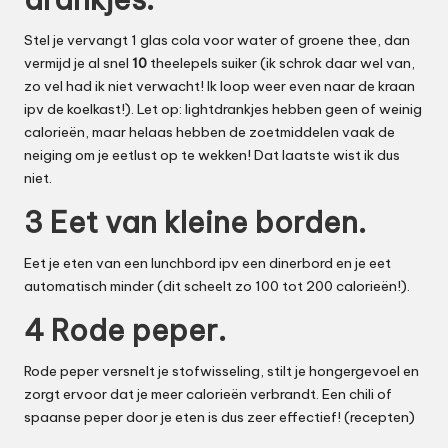
Stel je vervangt 1 glas cola voor water of groene thee, dan
vermijd je al snel
10
theelepels suiker (ik schrok daar wel van,
zo vel had ik niet verwacht! Ik loop weer even naar de kraan
ipv de koelkast!). Let op: lightdrankjes hebben geen of weinig
calorieën, maar helaas hebben de zoetmiddelen vaak de
neiging om je eetlust op te wekken! Dat laatste wist ik dus
niet.
3 Eet van kleine borden.
Eet je eten van een lunchbord ipv een dinerbord en je eet
automatisch minder (dit scheelt zo 100 tot 200 calorieën!).
4 Rode peper.
Rode peper versnelt je stofwisseling, stilt je hongergevoel en
zorgt ervoor dat je meer calorieën verbrandt. Een chili of
spaanse peper door je eten is dus zeer effectief! (
recepten
)