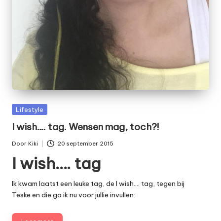
Geplaatst
Lifestyle
in
I wish…. tag. Wensen mag, toch?!
Door
Kiki
20 september 2015
Geplaatst
I wish…. tag
door
Ik kwam laatst een leuke tag, de I wish…. tag, tegen bij
Teske
en die ga ik nu voor jullie invullen: