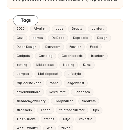
Tags
2025
Afvallen
apps
Beauty
comfort
Cozi
dames
De Dood
Depressie
Design
Dutch Design
Duurzaam
Fashion
Food
Gadgets
Gastblog
Geschiedenis
Interieur
ketting
Kiki's Kloset
kleding
Kunst
Lampen
Lief dagboek
Lifestyle
Mijn eerste keer
mode
ongewenst
onverklaarbare
Restaurant
Schoenen
sieraden/jewellery
Slaapkamer
sneakers
streamers
Taboe
telefoonnummer
tips
Tips & Tricks
trends
Uitje
vakantie
Wait....What?!
Win
zilver