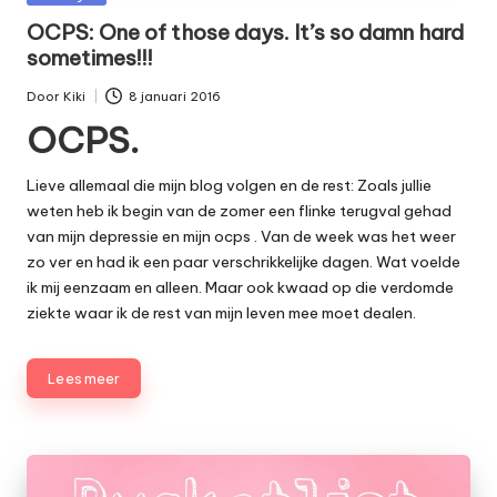
in
OCPS: One of those days. It’s so damn hard
sometimes!!!
Door
Kiki
8 januari 2016
Geplaatst
OCPS.
door
Lieve allemaal die mijn blog volgen en de rest: Zoals jullie
weten heb ik begin van de zomer een flinke
terugval
gehad
van mijn
depressie
en mijn
ocps
. Van de week was het weer
zo ver en had ik een paar verschrikkelijke dagen. Wat voelde
ik mij eenzaam en alleen. Maar ook kwaad op die verdomde
ziekte waar ik de rest van mijn leven mee moet dealen.
Lees meer