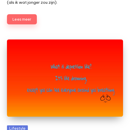
(als ik wat jonger zou zijn).
Lees meer
Geplaatst
Lifestyle