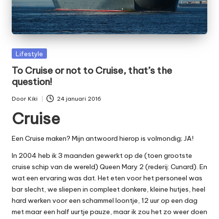
Geplaatst
Lifestyle
in
To Cruise or not to Cruise, that’s the
question!
Door
Kiki
24 januari 2016
Geplaatst
Cruise
door
Een Cruise maken? Mijn antwoord hierop is volmondig; JA!
In 2004 heb
ik
3 maanden gewerkt op de (toen grootste
cruise schip van de wereld) Queen Mary 2 (rederij: Cunard). En
wat een ervaring was dat. Het eten voor het personeel was
bar slecht, we sliepen in compleet donkere, kleine hutjes, heel
hard werken voor een schammel loontje, 12 uur op een dag
met maar een half uurtje pauze, maar ik zou het zo weer doen