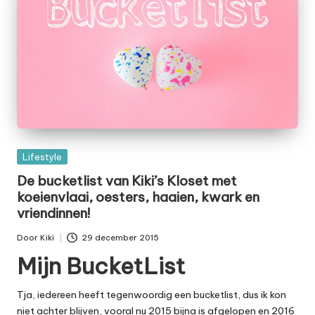
Geplaatst
Lifestyle
in
De bucketlist van Kiki’s Kloset met
koeienvlaai, oesters, haaien, kwark en
vriendinnen!
Door
Kiki
29 december 2015
Geplaatst
Mijn BucketList
door
Tja, iedereen heeft tegenwoordig een bucketlist, dus ik kon
niet achter blijven, vooral nu 2015 bijna is afgelopen en 2016