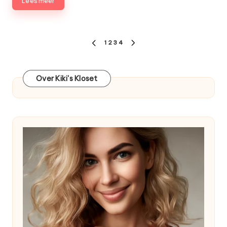
Lees meer
Berichten
1
2
3
4
VORIGE
VOLGENDE
paginering
PAGINA
PAGINA
Over Kiki's Kloset