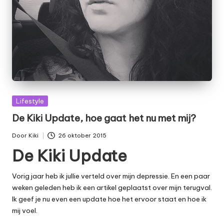
Geplaatst
Lifestyle
in
De Kiki Update, hoe gaat het nu met mij?
Door
Kiki
26 oktober 2015
Geplaatst
De Kiki Update
door
Vorig jaar heb ik jullie verteld over mijn
depressie
. En een paar
weken geleden heb ik een artikel geplaatst over mijn
terugval
.
Ik geef je nu even een update hoe het ervoor staat en hoe ik
mij voel.