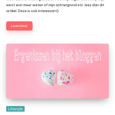
eerst wat meer weten of mijn achtergrond etc. lees dan
dit
artikel.
Deze
is ook interessant).
Lees meer
Geplaatst
Lifestyle
in