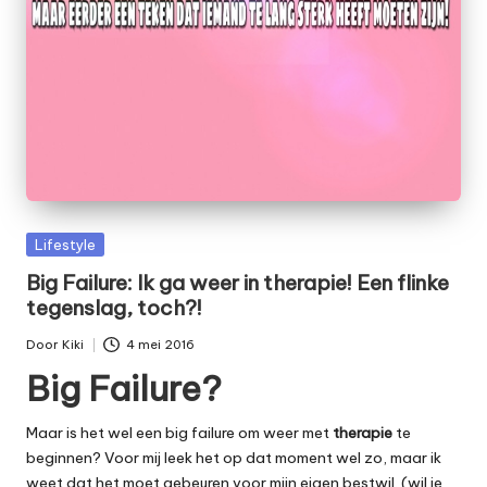
e
t
Geplaatst
Lifestyle
in
Big Failure: Ik ga weer in therapie! Een flinke
tegenslag, toch?!
Door
Kiki
4 mei 2016
Geplaatst
Big Failure?
door
Maar is het wel een big failure om weer met
therapie
te
beginnen? Voor mij leek het op dat moment wel zo, maar ik
weet dat het moet gebeuren voor mijn eigen bestwil. (wil je