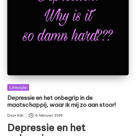
Geplaatst
Lifestyle
in
Depressie en het onbegrip in de
maatschappij, waar ik mij zo aan stoor!
Door
Kiki
6 februari 2016
Geplaatst
Depressie en het
door